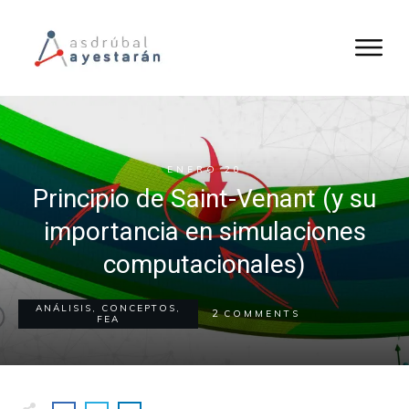
ENERO 20
Principio de Saint-Venant (y su
importancia en simulaciones
computacionales)
ANÁLISIS
,
CONCEPTOS
,
2
COMMENTS
FEA