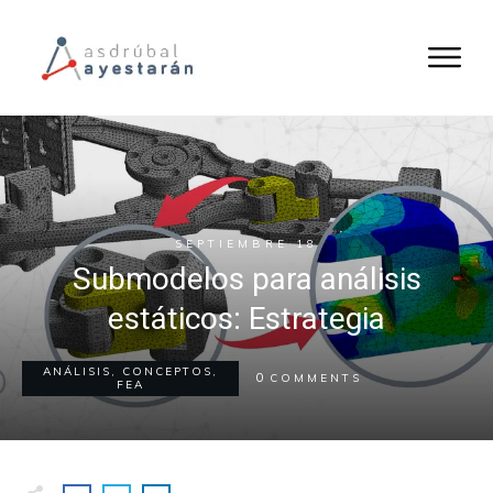
SEPTIEMBRE 18
Submodelos para análisis
estáticos: Estrategia
ANÁLISIS
,
CONCEPTOS
,
0
COMMENTS
FEA